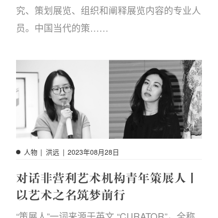
场
究、策划展览、组织和阐释展览内容的专业人
员。中国当代的策……
人物
|
洪远
|
2023年08月28日
对话非营利艺术机构青年策展人丨
以艺术之名筑梦前行
“策展人”一词来源于英文 “CURATOR”，全称