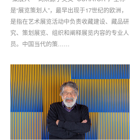
是“展览策划人”，最早出现于17世纪的欧洲，
是指在艺术展览活动中负责收藏建设、藏品研
究、策划展览、组织和阐释展览内容的专业人
员。中国当代的策……
术+