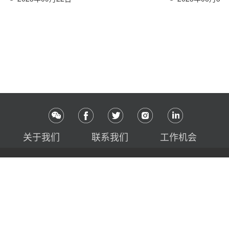
关于我们
联系我们
工作机会
出品单位 : Arts & Collections Foundation | Arts Collections
Corporation
Copyright © 2017 艺术市场通讯(www.chinartlaw.com) 版权所有
沪ICP备2021037338号