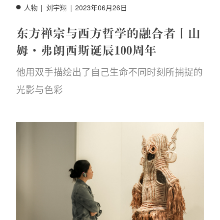
人物
|
刘宇翔
|
2023年06月26日
东方禅宗与西方哲学的融合者丨山
姆·弗朗西斯诞辰100周年
他用双手描绘出了自己生命不同时刻所捕捉的
览
光影与色彩