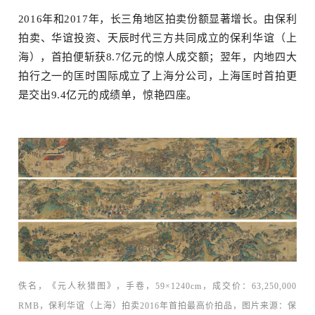
2016年和2017年，长三角地区拍卖份额显著增长。由保利
拍卖、华谊投资、天辰时代三方共同成立的保利华谊（上
海），首拍便斩获8.7亿元的惊人成交额；翌年，内地四大
术+
拍行之一的匡时国际成立了上海分公司，上海匡时首拍更
是交出9.4亿元的成绩单，惊艳四座。
佚名，《元人秋猎图》，手卷，59×1240cm，成交价：
6
3,250,000
RMB，保利华谊（上海）拍卖2016年首拍最高价拍品，图片来源：
保