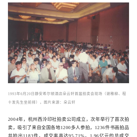
搜索
1993年6月20日静安希尔顿酒店朵云轩首届拍卖会现场（谢稚柳、程
十发先生坐前排），图片来源：朵云轩
2004年，杭州西泠印社拍卖公司成立，次年举行了首次拍
卖，吸引了来自全国各地1200多人参拍，1236件书画拍品
共拍出1183件，成交率高达95.71%，1.96亿元的总成交