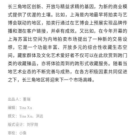
长三角地区创新、开放与精益求精的基因，为新的商业模
式提供了优渥的土壤。比如，上海是内地最早将拍卖与艺
博会联动的地区，拍卖行通过在艺博会上预展实现品牌传
播和潜在客户链接，并卓有成效。又比如，在今年开幕的
上海苏富比空间为内地拍卖市场提出了一种新的交易设
想，它是一个功能丰富、开放多元的综合性收藏生态空
间，藏家群体及文化艺术爱好者不仅可以在此欣赏到跨门
类的收藏臻品，亦将体验周到的跨形式收藏服务。随着当
地艺术业态的不断完善与成熟，在各方积极因素共同促进
之下，长三角地区将迎来下一个市场高峰。
出品人：
董瑞
编辑：Tina Xu
撰文：Tina Xu、洪远
版式设计：刘宇翔
审校：小鱼