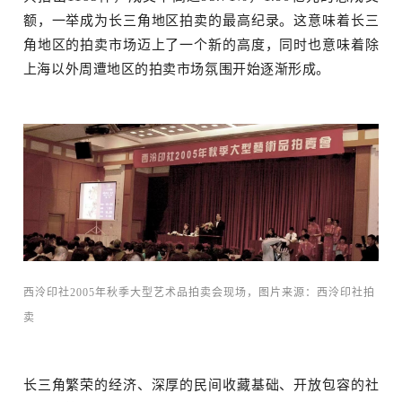
额，一举成为长三角地区拍卖的最高纪录。这意味着长三
角地区的拍卖市场迈上了一个新的高度，同时也意味着除
上海以外周遭地区的拍卖市场氛围开始逐渐形成。
场
西泠印社2005年秋季大型艺术品拍卖会现场，图片来源：西泠印社拍
卖
长三角繁荣的经济、深厚的民间收藏基础、开放包容的社