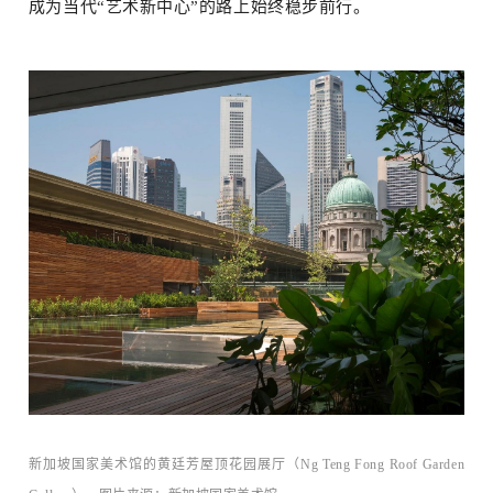
成为当代“艺术新中心”的路上始终稳步前行。
术+
物
新加坡国家美术馆的黄廷芳屋顶花园展厅（Ng Teng Fong Roof Garden