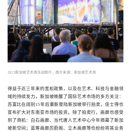
览
2023新加坡艺术周活动图片，图片来源：新加坡艺术周
得益于近三年来的宽松政策，以及在艺术、科技与金融领
订阅邮件
域的持续发力，新加坡唤醒了国际艺术市场的多方关注：
苏富比在阔别15年后重新登陆新加坡举行拍卖，佳士得也
宣布扩大对东南亚市场的投资。除了拍卖行，画廊也感受
到了商机：白石画廊、当代唐人艺术中心今年揭幕了新加
坡新空间；蓝筹画廊厉蔚阁、立木画廊等也纷纷将其业务