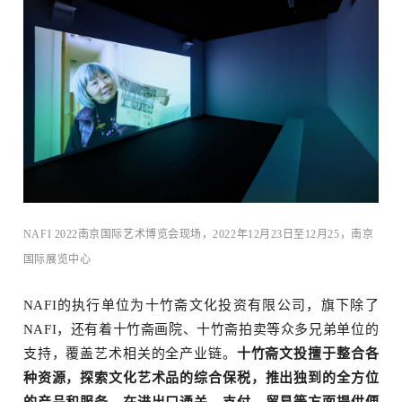
物
NAFI 2022南京国际艺术博览会现场，2022年12月23日至12月25，南京
国际展览中⼼
NAFI的执行单位为
十竹斋
文化投资有限公司，旗下除了
NAFI，还有着十竹斋画院、十竹斋拍卖等众多兄弟单位的
支持，覆盖艺术相关的全产业链。
十竹斋文投擅于整合各
种资源，探索文化艺术品的综合保税，推出独到的全方位