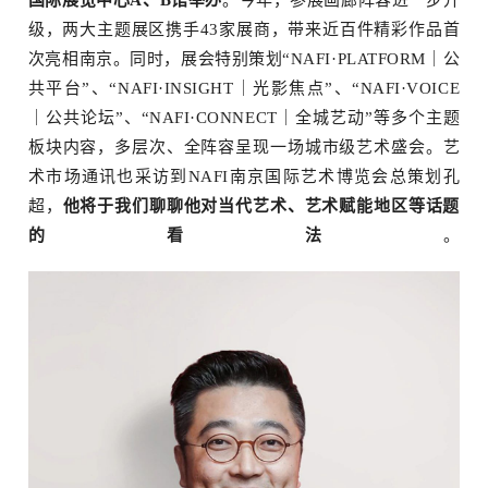
级，两大主题展区携手43家展商，带来近百件精彩作品首
次亮相南京。同时，展会特别策划
“
NAFI·PLATFORM｜公
菜单
共平台
”
、
“
NAFI·INSIGHT｜光影焦点
”
、
“
NAFI·VOICE
｜公共论坛
”
、
“
NAFI·CONNECT｜全城艺动
”
等多个主题
板块内容，多层次、全阵容呈现一场城市级艺术盛会。
艺
术市场通讯也采访到NAFI南京国际艺术博览会总策划孔
超
，
他将于我们聊聊他对
当代
艺术
、
艺术赋能地区等话题
的看法
。