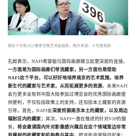
南京十竹斋2023春季文物艺术品拍卖，图片来源：十竹斋拍卖
孔超表示，NAFI希望能与国际画廊建立起更深层的连接，
一方面是为国际画廊们导流藏家，另一方面也是借助
NAFI这个平台，可以好好地培养南京的艺术氛围，培养
新生代的藏家与艺术家，从而拓展更多的资源
。未来NAFI
点
会为更多没有到中国大陆参加过博览会的优秀国际画廊提
供便利，不仅包括政策上的支持，还包括本土藏家的资源
引导。首先，NAFI会
深度挖掘南京本土的藏家，以及周边
辐射区内的藏家
；其次，NAFI一直在推进的针对VIP的服
务，
将会邀请国内外对影像感兴趣且在这个领域里边非常
有建树的收藏家和机构参与其中
，把这些资源联动起来；