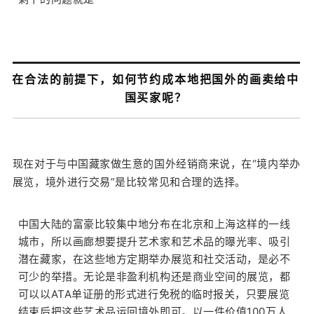
在合法的前提下，如何节约成本地把国外的画卖给中
国买家呢？
订阅邮件
现在对于与中国藏家做生意的国外经销商来说，在“境内举办
展览，境外进行交易”是比较常见和合理的选择。
中国大陆的富豪比较集中地分布在北京和上海这样的一线
城市，所以画廊想要提升艺术家和艺术品的曝光率、吸引
潜在藏家，在这些地方定期举办展览和社交活动，是必不
可少的举措。无论是非盈利机构还是商业空间的展览，都
可以以ATA单证册的形式进行免税的临时报关，只要展览
结束后把这些艺术品运回境外即可。以一件价值100万人