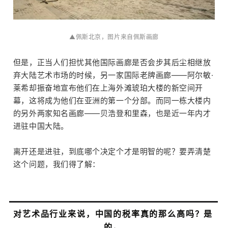
▲佩斯北京，图片来自佩斯画廊
但是，正当人们担忧其他国际画廊是否会步其后尘相继放
弃大陆艺术市场的时候，另一家国际老牌画廊——阿尔敏·
莱希却振奋地宣布他们在上海外滩琥珀大楼的新空间开
幕，这将成为他们在亚洲的第一个分部。而同一栋大楼内
的另外两家知名画廊——贝浩登和里森，也是近一年内才
进驻中国大陆。
场
离开还是进驻，到底哪个决定个才是明智的呢？要弄清楚
这个问题，我们得了解：
对艺术品行业来说，中国的税率真的那么高吗？是
的。