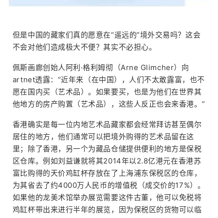
但是中国的藏家们真的愿意在“遥远的”境外交易吗？这会
不会对他们造成极大不便？其实不必担心。
佩斯画廊创始人阿利·格利姆彻（Arne Glimcher）向
artnet透露：“近年来（在中国），人们不太敢露富，也不
愿在国内买（艺术品）。如果要买，也是为他们在世界其
他地方的房产购置（艺术品），这些人反正也会来香港。”
香港确实是每一位内地艺术品藏家都会经常拜访甚至偶尔
居住的地方，他们通常可以把境外购得的艺术品留在这
里；除了香港，另一个为藏品仓储提供便利的地方是保税
区仓库。例如刘益谦就将其2014年以2.8亿港元在香港苏
富比购得的天价鸡缸杯存放在了上海浦东保税区的仓库，
为其省去了约4000万人民币的增值税（成交价的17%）。
如果他的龙美术馆举办展览需要这件古董，他可以免税将
鸡缸杯带出来进行半年的展览，因为保税区的货物可以临