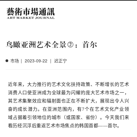
中文
EN
搜索
鸟瞰亚洲艺术全景②：首尔
市场
|
2023-09-22
|
迟正宁
近年来，大力推行的艺术文化扶持政策、不断增长的艺术
消费人口使亚洲
成为全球最为闪耀的庞大艺术市场之一，
其艺术集聚效应和辐射面也正在不断扩大，展现出令人兴
奋的成长潜力。
在亚洲范围内，有7个在艺术文化产业领
场
域占据着引领地位的城市
（或国家、省份）。
今天我们来
看历经沉浮后重返
艺术市场焦点的韩国首都——首尔。