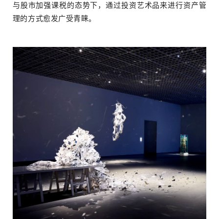
与股市加强课税的态势下，通过投资艺术品来进行资产管
理的方式愈发广受青睐。
览